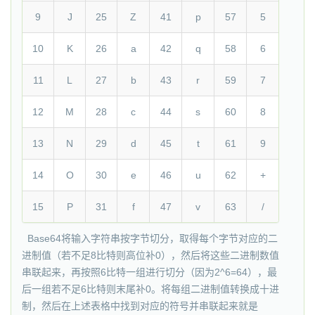
9
J
25
Z
41
p
57
5
10
K
26
a
42
q
58
6
11
L
27
b
43
r
59
7
12
M
28
c
44
s
60
8
13
N
29
d
45
t
61
9
14
O
30
e
46
u
62
+
15
P
31
f
47
v
63
/
Base64将输入字符串按字节切分，取得每个字节对应的二
进制值（若不足8比特则高位补0），然后将这些二进制数值
串联起来，再按照6比特一组进行切分（因为2^6=64），最
后一组若不足6比特则末尾补0。将每组二进制值转换成十进
制，然后在上述表格中找到对应的符号并串联起来就是