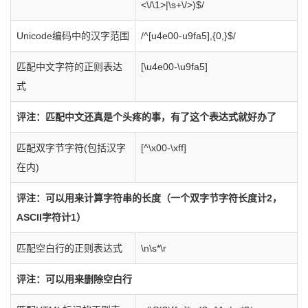
<\/\1>|\s+\/>)$/
Unicode编码中的汉字范围
/^[u4e00-u9fa5],{0,}$/
匹配中文字符的正则表达
[\u4e00-\u9fa5]
式
评注：匹配中文还真是个头疼的事，有了这个表达式就好办了
匹配双字节字符(包括汉字
[^\x00-\xff]
在内)
评注：可以用来计算字符串的长度（一个双字节字符长度计2，
ASCII字符计1）
匹配空白行的正则表达式
\n\s*\r
评注：可以用来删除空白行