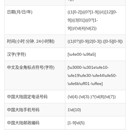
日期(月/日/年)
((1[0-2])|(0?[1-9]))/(([12][0-
9])|(3[01])|(0?[1-
9]))/(\d{4}|\d{2})
时间(小时:分钟, 24小时制)
((1|0?)[0-9]|2[0-3]):([0-5][0-9])
汉字(字符)
[\u4e00-\u9fa5]
中文及全角标点符号(字符)
[\u3000-\u301e\ufe10-
\ufe19\ufe30-\ufe44\ufe50-
\ufe6b\uff01-\uffee]
中国大陆固定电话号码
(\d{4}-|\d{3}-)?(\d{8}|\d{7})
中国大陆手机号码
1\d{10}
中国大陆邮政编码
[1-9]\d{5}