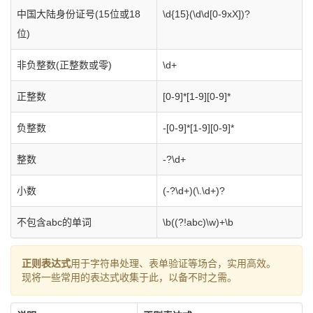
中国大陆身份证号(15位或18
\d{15}(\d\d[0-9xX])?
位)
非负整数(正整数或零)
\d+
正整数
[0-9]*[1-9][0-9]*
负整数
-[0-9]*[1-9][0-9]*
整数
-?\d+
小数
(-?\d+)(\.\d+)?
不包含abc的单词
\b((?!abc)\w)+\b
正则表达式
用于字符串处理、表单验证等场合，实用高效。
现将一些常用的表达式收集于此，以备不时之需。