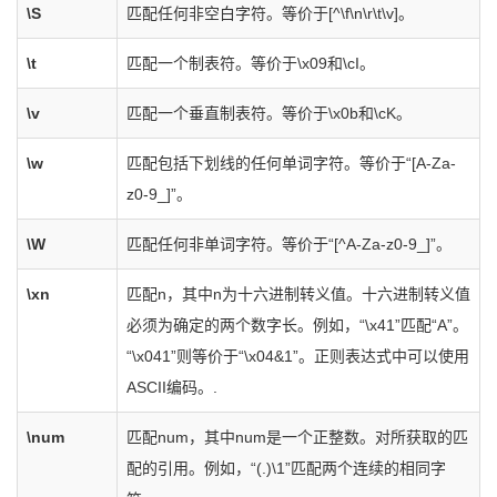
\S
匹配任何非空白字符。等价于[^\f\n\r\t\v]。
\t
匹配一个制表符。等价于\x09和\cI。
\v
匹配一个垂直制表符。等价于\x0b和\cK。
\w
匹配包括下划线的任何单词字符。等价于“[A-Za-
z0-9_]”。
\W
匹配任何非单词字符。等价于“[^A-Za-z0-9_]”。
\xn
匹配n，其中n为十六进制转义值。十六进制转义值
必须为确定的两个数字长。例如，“\x41”匹配“A”。
“\x041”则等价于“\x04&1”。正则表达式中可以使用
ASCII编码。.
\num
匹配num，其中num是一个正整数。对所获取的匹
配的引用。例如，“(.)\1”匹配两个连续的相同字