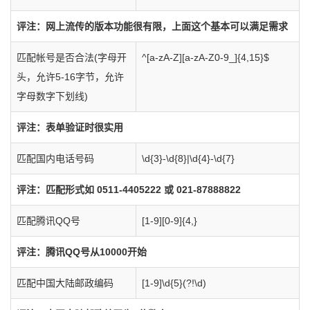
评注：网上流传的版本功能很有限，上面这个基本可以满足需求
匹配帐号是否合法(字母开
^[a-zA-Z][a-zA-Z0-9_]{4,15}$
头，允许5-16字节，允许
字母数字下划线)
评注：表单验证时很实用
匹配国内电话号码
\d{3}-\d{8}|\d{4}-\d{7}
评注：匹配形式如 0511-4405222 或 021-87888822
匹配腾讯QQ号
[1-9][0-9]{4,}
评注：腾讯QQ号从10000开始
匹配中国大陆邮政编码
[1-9]\d{5}(?!\d)