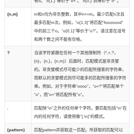
有o。“o{1,}”等价于“o+”。“o{0,}”则等价于“o*”。
{n,m}
m和n均为非负整数，其中n<=m。最少匹配n次且
最多匹配m次。例如，“o{1,3}”将匹配“fooooood”
中的前三个o。“o{0,1}”等价于“o?”。请注意在逗号
和两个数之间不能有空格。
?
当该字符紧跟在任何一个其他限制符（*,+,?，
{n}，{n,}，{n,m}）后面时，匹配模式是非贪婪
的。非贪婪模式尽可能少的匹配所搜索的字符串，
而默认的贪婪模式则尽可能多的匹配所搜索的字符
串。例如，对于字符串“oooo”，“o+?”将匹配单个
“o”，而“o+”将匹配所有“o”。
.
匹配除“\n”之外的任何单个字符。要匹配包括“\n”在
内的任何字符，请使用像“[.\n]”的模式。
(pattern)
匹配pattern并获取这一匹配。所获取的匹配可以