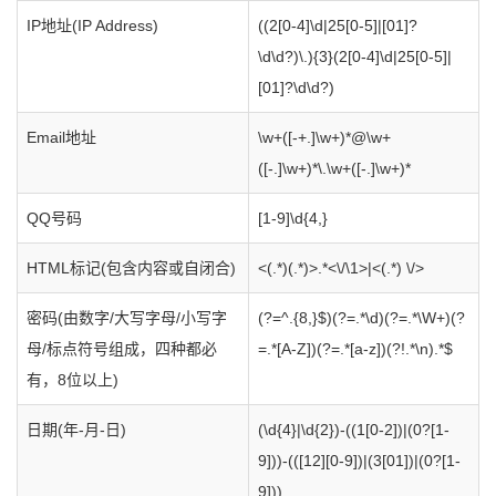
IP地址(IP Address)
((2[0-4]\d|25[0-5]|[01]?
\d\d?)\.){3}(2[0-4]\d|25[0-5]|
[01]?\d\d?)
Email地址
\w+([-+.]\w+)*@\w+
([-.]\w+)*\.\w+([-.]\w+)*
QQ号码
[1-9]\d{4,}
HTML标记(包含内容或自闭合)
<(.*)(.*)>.*<\/\1>|<(.*) \/>
密码(由数字/大写字母/小写字
(?=^.{8,}$)(?=.*\d)(?=.*\W+)(?
母/标点符号组成，四种都必
=.*[A-Z])(?=.*[a-z])(?!.*\n).*$
有，8位以上)
日期(年-月-日)
(\d{4}|\d{2})-((1[0-2])|(0?[1-
9]))-(([12][0-9])|(3[01])|(0?[1-
9]))