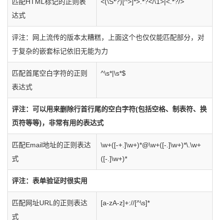
匹配HTML标记的正则表
<(\S*?)[^>]*>.*?</\1>|<.*?/>
达式
评注：网上流传的版本太糟糕，上面这个也仅仅能匹配部分，对
于复杂的嵌套标记依旧无能为力
匹配首尾空白字符的正则
^\s*|\s*$
表达式
评注：可以用来删除行首行尾的空白字符(包括空格、制表符、换
页符等等)，非常有用的表达式
匹配Email地址的正则表达
\w+([-+.]\w+)*@\w+([-.]\w+)*\.\w+
式
([-.]\w+)*
评注：表单验证时很实用
匹配网址URL的正则表达
[a-zA-z]+://[^\s]*
式