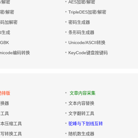
/解密
AES加密/解密
加密/解密
TripleDES加密/解密
电码加解密
密码生成器
wd生成
条形码生成器
转GBK
Unicode/ASCII转换
/Unicode编码转换
KeyCode键盘按键码
动排版
文章内容采集
转换器
文本内容替换
排工具
文字翻转工具
文本压缩工具
驼峰与下划线互转
大写转换工具
随机数生成器