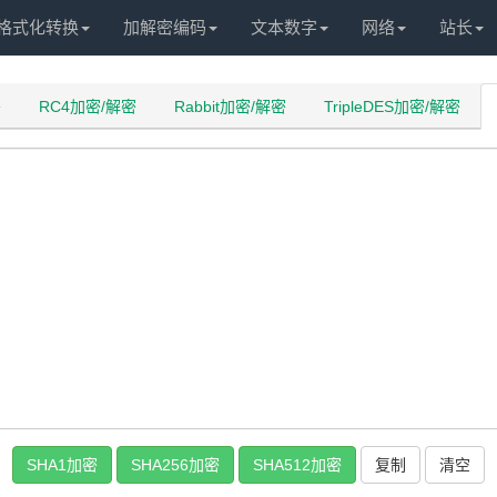
格式化转换
加解密编码
文本数字
网络
站长
密
RC4加密/解密
Rabbit加密/解密
TripleDES加密/解密
SHA1加密
SHA256加密
SHA512加密
复制