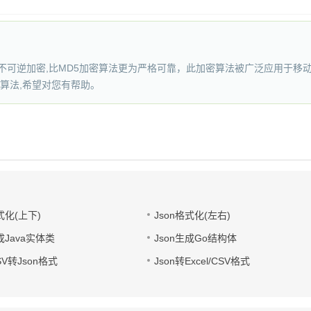
密是不可逆加密,比MD5加密算法更为严格可靠，此加密算法被广泛应用于移
加密算法,希望对您有帮助。
式化(上下)
Json格式化(左右)
成Java实体类
Json生成Go结构体
CSV转Json格式
Json转Excel/CSV格式