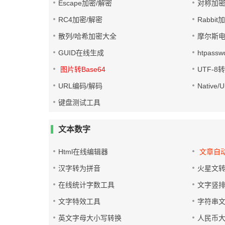
Escape加密/解密
对称加密
RC4加密/解密
Rabbit
散列/哈希加密大全
摩尔斯
GUID在线生成
htpass
图片转Base64
UTF-8
URL编码/解码
Native
键盘测试工具
文本数字
Html在线编辑器
文章自
汉字转为拼音
火星文
在线统计字数工具
文字竖
文字特效工具
字符串
英文字母大小写转换
人民币