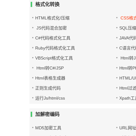
格式化转换
HTML格式化/压缩
CSS格
JS代码混合加密
SQL压
C#代码格式化工具
JAVA
Ruby代码格式化工具
C语言代
VBScript格式化工具
Html转J
Html转C#/JSP
Html转
Html表格生成器
HTML/
正则生成代码
Html过
运行Js/html/css
Xpath
加解密编码
MD5加密工具
URL网